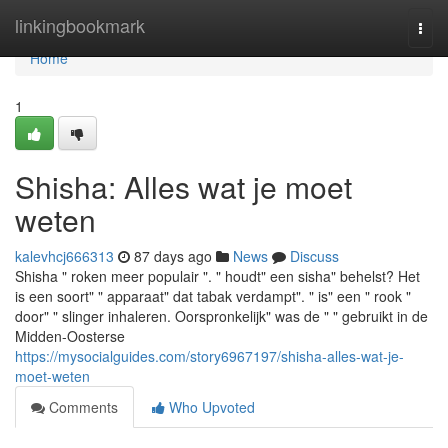
Home
linkingbookmark
Togg
navi
Home
1
Shisha: Alles wat je moet
weten
kalevhcj666313
87 days ago
News
Discuss
Shisha " roken meer populair ". " houdt" een sisha" behelst? Het
is een soort" " apparaat" dat tabak verdampt". " is" een " rook "
door" " slinger inhaleren. Oorspronkelijk" was de " " gebruikt in de
Midden-Oosterse
https://mysocialguides.com/story6967197/shisha-alles-wat-je-
moet-weten
Comments
Who Upvoted