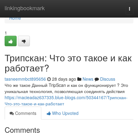
Home
linkingbookmark
Togg
navi
Home
1
Трипскан: Что это такое и как
работает?
tasneemmbct895656
28 days ago
News
Discuss
Что же такое Данный TripScan и как он функционирует ? Это
уникальная технология, позволяющая соединять действия
https://macieadaz637335.blue-blogs.com/50344167/Трипскан-
Что-это-такое-и-как-работает
Comments
Who Upvoted
Comments