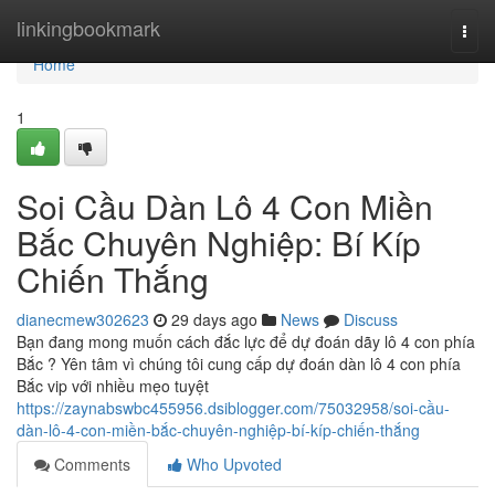
Home
linkingbookmark
Togg
navi
Home
1
Soi Cầu Dàn Lô 4 Con Miền
Bắc Chuyên Nghiệp: Bí Kíp
Chiến Thắng
dianecmew302623
29 days ago
News
Discuss
Bạn đang mong muốn cách đắc lực để dự đoán dãy lô 4 con phía
Bắc ? Yên tâm vì chúng tôi cung cấp dự đoán dàn lô 4 con phía
Bắc vip với nhiều mẹo tuyệt
https://zaynabswbc455956.dsiblogger.com/75032958/soi-cầu-
dàn-lô-4-con-miền-bắc-chuyên-nghiệp-bí-kíp-chiến-thắng
Comments
Who Upvoted