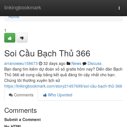
Home
linkingbookmark
Togg
navi
Home
1
Soi Cầu Bạch Thủ 366
arranowwu158673
32 days ago
News
Discuss
Bạn đang tìm kiếm dự đoán xổ số gratis hôm nay? Diễn đàn Bạch
Thủ 366 sẽ cung cấp bảng kết quả đáng tin cậy nhất cho bạn.
Chúng tôi thường xuyên lịch sử
https://linkingbookmark.com/story21457699/soi-cầu-bạch-thủ-366
Comments
Who Upvoted
Comments
Submit a Comment
No HTML