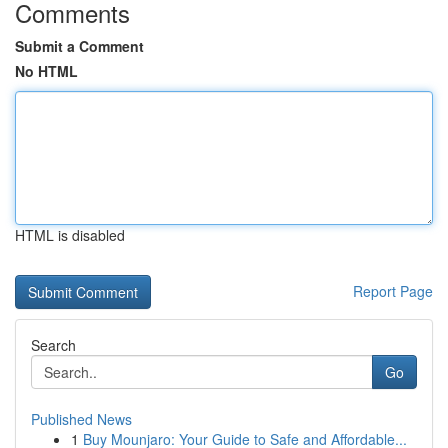
Comments
Submit a Comment
No HTML
HTML is disabled
Report Page
Search
Go
Published News
1
Buy Mounjaro: Your Guide to Safe and Affordable...