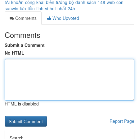
tÀi-khoẢn-công-khai-biến-tướng-bộ-danh-sách-148-web-con-
sunwin-lừa-tiền-tinh-vi-hot-nhất-24h
Comments
Who Upvoted
Comments
Submit a Comment
No HTML
HTML is disabled
Report Page
Search