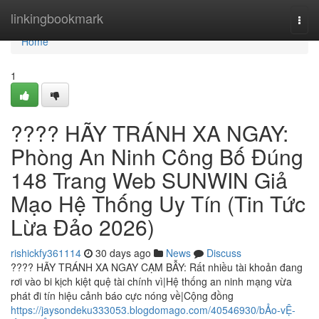
Home
linkingbookmark
Togg
navi
Home
1
???? HÃY TRÁNH XA NGAY:
Phòng An Ninh Công Bố Đúng
148 Trang Web SUNWIN Giả
Mạo Hệ Thống Uy Tín (Tin Tức
Lừa Đảo 2026)
rishickfy361114
30 days ago
News
Discuss
???? HÃY TRÁNH XA NGAY CẠM BẪY: Rất nhiều tài khoản đang
rơi vào bi kịch kiệt quệ tài chính vì|Hệ thống an ninh mạng vừa
phát đi tín hiệu cảnh báo cực nóng về|Cộng đồng
https://jaysondeku333053.blogdomago.com/40546930/bẢo-vỆ-