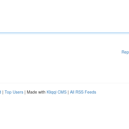
Rep
d
|
Top Users
| Made with
Kliqqi CMS
|
All RSS Feeds