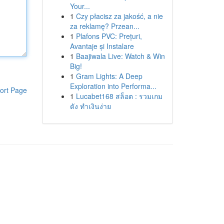
Your...
1
Czy płacisz za jakość, a nie
za reklamę? Przean...
1
Plafons PVC: Prețuri,
Avantaje și Instalare
1
Baajiwala Live: Watch & Win
Big!
1
Gram Lights: A Deep
Exploration into Performa...
ort Page
1
Lucabet168 สล็อต : รวมเกม
ดัง ทำเงินง่าย