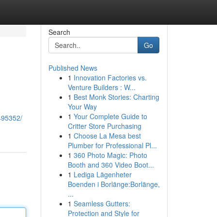
Search
Go
Published News
1
Innovation Factories vs.
Venture Builders : W...
1
Best Monk Stories: Charting
Your Way
1
Your Complete Guide to
495352/
Critter Store Purchasing
1
Choose La Mesa best
Plumber for Professional Pl...
1
360 Photo Magic: Photo
Booth and 360 Video Boot...
1
Lediga Lägenheter
Boenden i Borlänge:Borlänge,
...
1
Seamless Gutters:
Protection and Style for