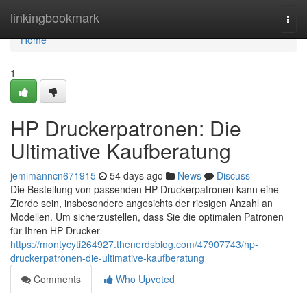
Home
linkingbookmark
Togg
navi
Home
1
HP Druckerpatronen: Die
Ultimative Kaufberatung
jemimanncn671915
54 days ago
News
Discuss
Die Bestellung von passenden HP Druckerpatronen kann eine
Zierde sein, insbesondere angesichts der riesigen Anzahl an
Modellen. Um sicherzustellen, dass Sie die optimalen Patronen
für Ihren HP Drucker
https://montycyti264927.thenerdsblog.com/47907743/hp-
druckerpatronen-die-ultimative-kaufberatung
Comments
Who Upvoted