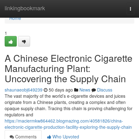
Home
linkingbookmark
Togg
navi
Home
1
A Chinese Electronic Cigarette
Manufacturing Plant:
Uncovering the Supply Chain
shaunaeobj649239
50 days ago
News
Discuss
The vast majority of the world’s e-cigarette devices and juices
originate from a Chinese plants, creating a complex and often
opaque supply chain. Tracing this chain is proving challenging for
regulators and
https://maciermkw864462.blogmazing.com/40581826/china-
electronic-cigarette-production-facility-exploring-the-supply-chain
Comments
Who Upvoted