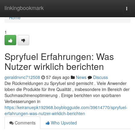
Home
linkingbookmark
Togg
navi
Home
1
Spryfuel Erfahrungen: Was
Nutzer wirklich berichten
geraldnvnc712508
57 days ago
News
Discuss
Die Rückmeldungen zu Spryfuel sind gemischt . Viele Anwender
loben die Produkte für ihre Qualität , insbesondere im Bereich der
Suchmaschinenoptimierung . Einige berichten von spürbaren
Verbesserungen in
https://keiranuepk192968.boyblogguide.com/39614770/spryfuel-
erfahrungen-was-nutzer-wirklich-berichten
Comments
Who Upvoted