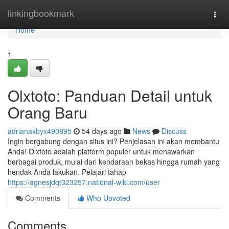
Home
linkingbookmark
Togg
navi
Home
1
Olxtoto: Panduan Detail untuk
Orang Baru
adrianaxbyx490895
54 days ago
News
Discuss
Ingin bergabung dengan situs ini? Penjelasan ini akan membantu
Anda! Olxtoto adalah platform populer untuk menawarkan
berbagai produk, mulai dari kendaraan bekas hingga rumah yang
hendak Anda lakukan. Pelajari tahap
https://agnesjdqt323257.national-wiki.com/user
Comments
Who Upvoted
Comments