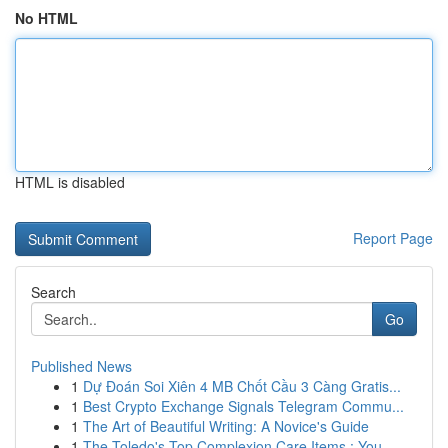
No HTML
HTML is disabled
Report Page
Search
Go
Published News
1
Dự Đoán Soi Xiên 4 MB Chốt Cầu 3 Càng Gratis...
1
Best Crypto Exchange Signals Telegram Commu...
1
The Art of Beautiful Writing: A Novice's Guide
1
The Toledo's Top Complexion Care Items : You...