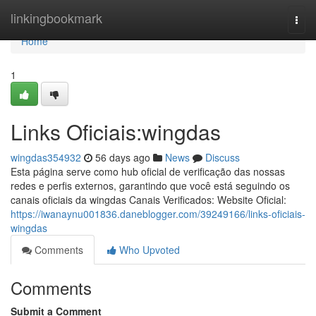
Home
linkingbookmark
Togg
navi
Home
1
Links Oficiais:wingdas
wingdas354932
56 days ago
News
Discuss
Esta página serve como hub oficial de verificação das nossas
redes e perfis externos, garantindo que você está seguindo os
canais oficiais da wingdas Canais Verificados: Website Oficial:
https://iwanaynu001836.daneblogger.com/39249166/links-oficiais-
wingdas
Comments
Who Upvoted
Comments
Submit a Comment