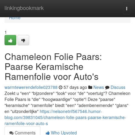
Home
linkingbookmark
Togg
navi
Home
1
Chameleon Folie Paars:
Paarse Keramische
Ramenfolie voor Auto's
warmtewerendefolie023788
57 days ago
News
Discuss
Zoekt u "een" "bijzondere" "look" voor "de" "voertuig"? Chameleon
Folie Paars is "die" "hoogwaardige" "optie"! Deze "paarse"
"keramische" "ramenfolie" biedt "een" "adembenemende" "glans"
en "uitzonderlijke"
https://nelsonetnf567546.humor-
blog.com/39831045/chameleon-folie-paars-paarse-keramische-
ramenfolie-voor-auto-s
Comments
Who Upvoted