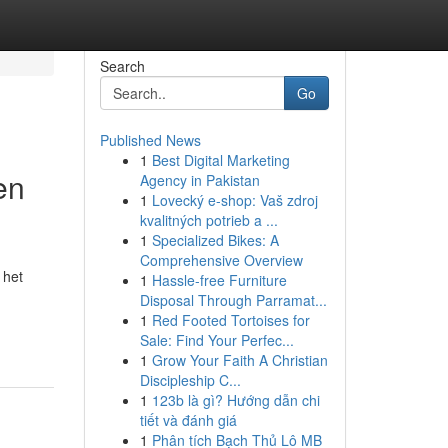
Search
Go
Published News
1
Best Digital Marketing
en
Agency in Pakistan
1
Lovecký e-shop: Vaš zdroj
kvalitných potrieb a ...
1
Specialized Bikes: A
Comprehensive Overview
 het
1
Hassle-free Furniture
Disposal Through Parramat...
1
Red Footed Tortoises for
Sale: Find Your Perfec...
1
Grow Your Faith A Christian
Discipleship C...
1
123b là gì? Hướng dẫn chi
tiết và đánh giá
1
Phân tích Bạch Thủ Lô MB