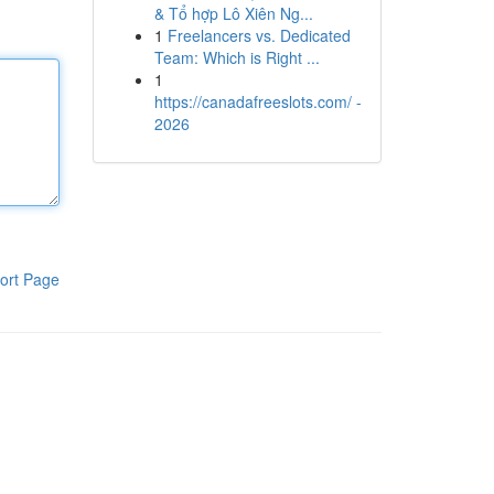
& Tổ hợp Lô Xiên Ng...
1
Freelancers vs. Dedicated
Team: Which is Right ...
1
https://canadafreeslots.com/ -
2026
ort Page