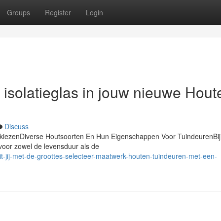
Groups
Register
Login
 isolatieglas in jouw nieuwe Hout
Discuss
n kiezenDiverse Houtsoorten En Hun Eigenschappen Voor TuindeurenBij
 voor zowel de levensduur als de
t-jij-met-de-groottes-selecteer-maatwerk-houten-tuindeuren-met-een-