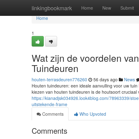
Home
linkingbookmark
Home
New
Submit
Home
1
Wat zijn de voordelen van
Tuindeuren
houten-terrasdeuren776260
56 days ago
News
Houten tuindeuren: een ideale aanvulling voor uw tui
kiezen van houten tuindeuren is de houtsoort cruciaal
https://kianadjsk034926.look4blog.com/78963339/stoei
uitstekende-frame
Comments
Who Upvoted
Comments