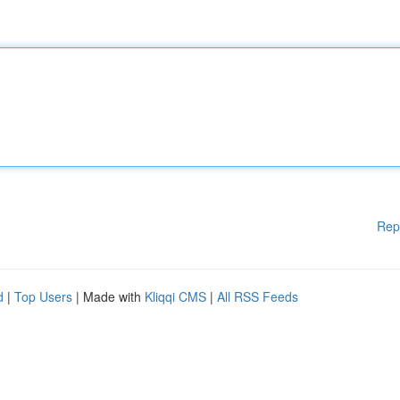
Rep
d
|
Top Users
| Made with
Kliqqi CMS
|
All RSS Feeds