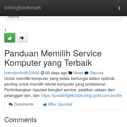
Home
linkingbookmark
Togg
navi
Home
1
Panduan Memilih Service
Komputer yang Terbaik
brendamthd933582
60 days ago
News
Discuss
Untuk memiliki komputer yang selalu berfungsi dalam optimal,
penting untuk memilih teknisi komputer yang profesional .
Pertimbangkan reputasi bengkel service, pastikan ulasan dari
pelanggan lain, dan
https://junaidrtlg863026.blog-gold.com/profile
Comments
Who Upvoted
Comments