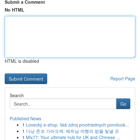
Submit a Comment
No HTML
HTML is disabled
Report Page
Search
Go
Published News
1
Lovecký e-shop: Vaš zdroj prvotriednych pomôcok...
1
다낭 준코 가라오케: 베트남 여행의 밤을 빛낼 곳
1
Mix77: Your ultimate hub for UK and Chinese ...