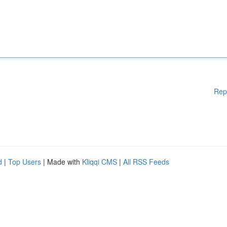
Rep
d
|
Top Users
| Made with
Kliqqi CMS
|
All RSS Feeds