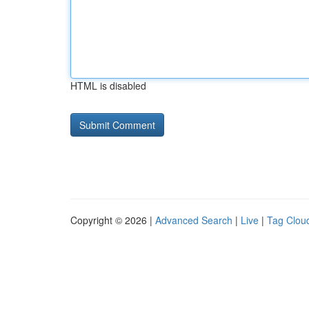
HTML is disabled
Copyright © 2026 |
Advanced Search
|
Live
|
Tag Clou