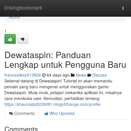
Home
linkingbookmark
Togg
navi
Home
1
Dewataspin: Panduan
Lengkap untuk Pengguna Baru
francesdkey513826
64 days ago
News
Discuss
Selamat datang di Dewataspin! Tutorial ini akan memandu
pemain yang baru mengenal untuk menggunakan game
Dewataspin. Mula-mula, pelajari mekanika aplikasi ini, misalnya
cara membuka user. Kemudian, perhatikan tentang
https://shaunasbdt229081.blogofchange.com/profile
Comments
Who Upvoted
Comments