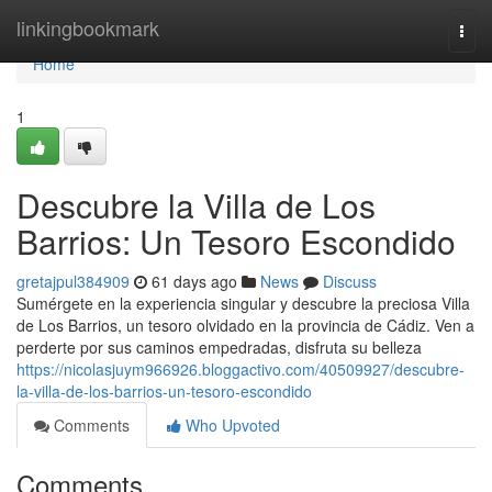
Home
linkingbookmark
Togg
navi
Home
1
Descubre la Villa de Los
Barrios: Un Tesoro Escondido
gretajpul384909
61 days ago
News
Discuss
Sumérgete en la experiencia singular y descubre la preciosa Villa
de Los Barrios, un tesoro olvidado en la provincia de Cádiz. Ven a
perderte por sus caminos empedradas, disfruta su belleza
https://nicolasjuym966926.bloggactivo.com/40509927/descubre-
la-villa-de-los-barrios-un-tesoro-escondido
Comments
Who Upvoted
Comments