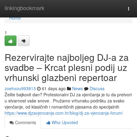
Home
linkingbookmark
Togg
navi
Home
1
Rezervirajte najboljeg DJ-a za
svadbe – Krcat plesni podij uz
vrhunski glazbeni repertoar
zoehxou993813
61 days ago
News
Discuss
Želite bajkovit dan? Profesionalni DJ za vjenčanja je tu da pretvori
u stvarnost vaše snove . Pružamo vrhunsku podršku za svako
vjenčanje, od klasičnih i romantičnih pjesama do specijalnih
https://www.djzavjencanja.com.hr/blog/dj-za-vjencanja-forum/
Comments
Who Upvoted