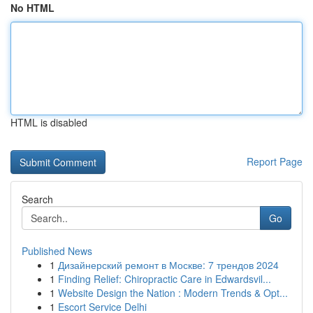
No HTML
HTML is disabled
Report Page
Search
Go
Published News
1
Дизайнерский ремонт в Москве: 7 трендов 2024
1
Finding Relief: Chiropractic Care in Edwardsvil...
1
Website Design the Nation : Modern Trends & Opt...
1
Escort Service Delhi