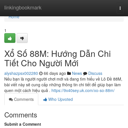
Home
linkingbookmark
Togg
navi
Home
1
Xổ Số 88M: Hướng Dẫn Chi
Tiết Cho Người Mới
alyshazpsx002280
66 days ago
News
Discuss
Nếu bạn là người người chơi mới và đang tìm hiểu về Lô Đề 88M,
bài viết này sẽ cung cấp những thông tin chi tiết để giúp bạn làm
quen một cách hiệu quả .
https://9x40sey.uk.com/xo-so-88m/
Comments
Who Upvoted
Comments
Submit a Comment