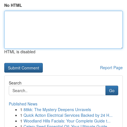
No HTML
HTML is disabled
Report Page
Search
Go
Published News
1
88kk: The Mystery Deepens Unravels
1
Quick Action Electrical Services Backed by 24 H...
1
Woodland Hills Facials: Your Complete Guide t...
1
Celery Seed Essential Oil: Your Ultimate Guide