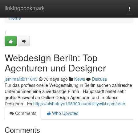
Home
linkingbookmark
Togg
navi
Home
1
Webdesign Berlin: Top
Agenturen und Designer
jemimalltl011643
78 days ago
News
Discuss
Für das professionelle Webgestaltung in Berlin suchen zahlreiche
Unternehmen eine zuverlässige Firma . Hauptstadt bietet sehr
große Auswahl an Online-Design Agenturen und freelance
Designern. Es
https://aishafnyn168900.ourabilitywiki.com/user
Comments
Who Upvoted
Comments