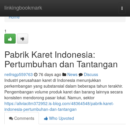
Home
linkingbookmark
Togg
navi
Home
1
Pabrik Karet Indonesia:
Pertumbuhan dan Tantangan
neilrsgp559763
76 days ago
News
Discuss
Industri perusahaan karet di Indonesia menunjukkan
perkembangan yang substansial dalam beberapa tahun terakhir.
Pengembangan volume produk karet dan barang lainnya secara
konsisten mendorong pasar lokal. Namun, sektor
https://aliviacitm372952.is-blog.com/48364548/pabrik-karet-
indonesia-pertumbuhan-dan-tantangan
Comments
Who Upvoted