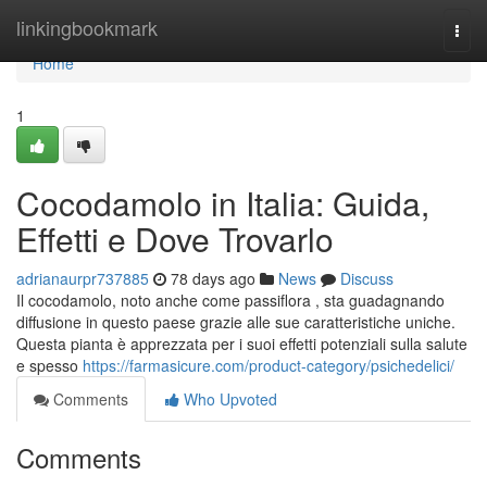
Home
linkingbookmark
Togg
navi
Home
1
Cocodamolo in Italia: Guida,
Effetti e Dove Trovarlo
adrianaurpr737885
78 days ago
News
Discuss
Il cocodamolo, noto anche come passiflora , sta guadagnando
diffusione in questo paese grazie alle sue caratteristiche uniche.
Questa pianta è apprezzata per i suoi effetti potenziali sulla salute
e spesso
https://farmasicure.com/product-category/psichedelici/
Comments
Who Upvoted
Comments