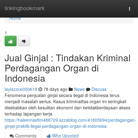
Home
linkingbookmark
Togg
navi
Home
1
Jual Ginjal : Tindakan Kriminal
Perdagangan Organ di
Indonesia
laylazzce050618
78 days ago
News
Discuss
Fenomena penjualan ginjal secara ilegal di Indonesia terus
menjadi masalah serius. Kasus kriminalitas organ ini seringkali
disebabkan oleh kesulitan ekonomi dan ketidakberdayaan akses
terhadap lapangan kerja
https://haleemasftm488729.azzablog.com/41805694/perdagangan-
ginjal-praktik-ilegal-perdagangan-organ-di-indonesia
Comments
Who Upvoted