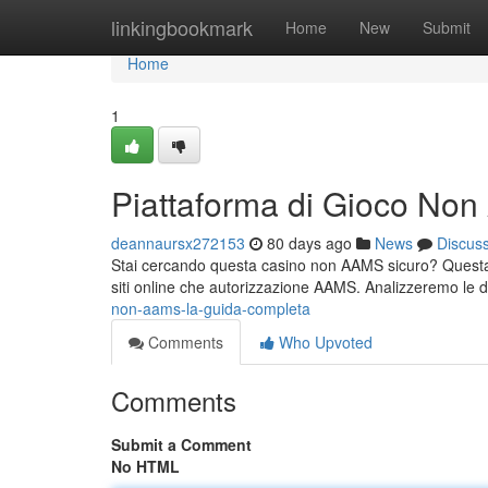
Home
linkingbookmark
Home
New
Submit
Home
1
Piattaforma di Gioco No
deannaursx272153
80 days ago
News
Discus
Stai cercando questa casino non AAMS sicuro? Questa gu
siti online che autorizzazione AAMS. Analizzeremo le dif
non-aams-la-guida-completa
Comments
Who Upvoted
Comments
Submit a Comment
No HTML