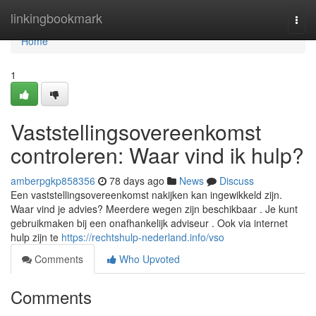
Home
linkingbookmark
Togg
navi
Home
1
Vaststellingsovereenkomst
controleren: Waar vind ik hulp?
amberpgkp858356
78 days ago
News
Discuss
Een vaststellingsovereenkomst nakijken kan ingewikkeld zijn.
Waar vind je advies? Meerdere wegen zijn beschikbaar . Je kunt
gebruikmaken bij een onafhankelijk adviseur . Ook via internet
hulp zijn te
https://rechtshulp-nederland.info/vso
Comments
Who Upvoted
Comments