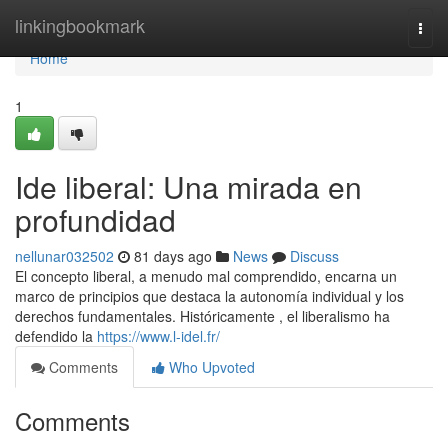
Home
linkingbookmark
Togg
navi
Home
1
Ide liberal: Una mirada en
profundidad
nellunar032502
81 days ago
News
Discuss
El concepto liberal, a menudo mal comprendido, encarna un
marco de principios que destaca la autonomía individual y los
derechos fundamentales. Históricamente , el liberalismo ha
defendido la
https://www.l-idel.fr/
Comments
Who Upvoted
Comments