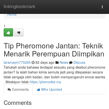
Home
linkingbookmark
Togg
navi
Home
1
Tip Pheromone Jantan: Teknik
Menarik Perempuan Diimpikan
laramaym775265
82 days ago
News
Discuss
Tahukah anda bahawa terdapat sesuatu yang disebut pheromone
jantan? Ia ialah bahan kimia semula jadi yang dilepaskan secara
tidak sengaja oleh badan, dan boleh mempengaruhi emosi wanita
. Meskipun tidak
https://pherovibe.my
Comments
Who Upvoted
Comments