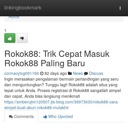
Home
linkingbookmark
Togg
navi
Home
1
Rokok88: Trik Cepat Masuk
Rokok88 Paling Baru
cormacytxg091166
82 days ago
News
Discuss
Ingin merasakan pengalaman bermain pertandingan yang seru
dan menguntungkan? Tunggu lagi! Rokok88 adalah situs yang
tepat untuk Anda. Proses registrasi di Rokok88 sangatlah simpel
dan cepat. Anda bisa langsung menikmati
https://amberujtm120507.jts-blog.com/39973630/rokok88-cara-
simpel-buat-akun-rokok88-mutakhir
Comments
Who Upvoted