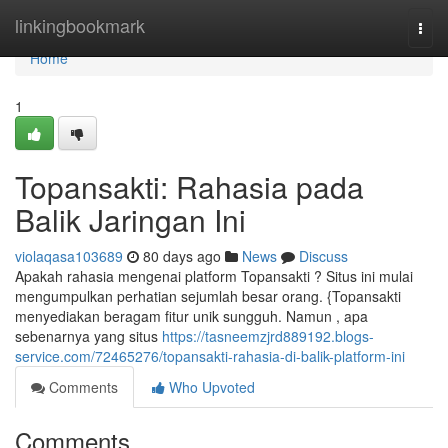
Home
linkingbookmark
Togg
navi
Home
1
Topansakti: Rahasia pada
Balik Jaringan Ini
violaqasa103689
80 days ago
News
Discuss
Apakah rahasia mengenai platform Topansakti ? Situs ini mulai
mengumpulkan perhatian sejumlah besar orang. {Topansakti
menyediakan beragam fitur unik sungguh. Namun , apa
sebenarnya yang situs
https://tasneemzjrd889192.blogs-
service.com/72465276/topansakti-rahasia-di-balik-platform-ini
Comments
Who Upvoted
Comments