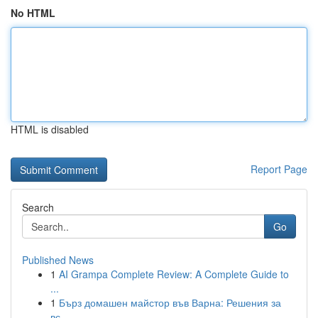
No HTML
HTML is disabled
Report Page
Search
Go
Published News
1
AI Grampa Complete Review: A Complete Guide to
...
1
Бърз домашен майстор във Варна: Решения за
вс...