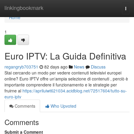
Home
linkingbookmark
Togg
navi
Home
1
Euro IPTV: La Guida Definitiva
regangryb703751
82 days ago
News
Discuss
Stai cercando un modo per vedere contenuti televisivi europei
online? Euro IPTV offre un'ampia selezione di contenuti , perciò è
importante comprendere il funzionamento e le strategie per
fruirne al
https://apriluiwt621034.acidblog.net/72517604/tutto-su-
euro-iptv
Comments
Who Upvoted
Comments
Submit a Comment