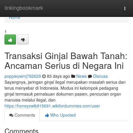
Home
linkingbookmark
Togg
navi
Home
1
Transaksi Ginjal Bawah Tanah:
Ancaman Serius di Negara Ini
poppieywmj792629
83 days ago
News
Discuss
Sayangnya, jaringan ginjal ilegal merupakan masalah serius dan
terus menyebar di Indonesia. Modus ini kelompok pedagang
ginjal termasuk pemalsuan dokumen pasien, pencucian organ
manusia melalui ilegal, dan
https://honeyxwlk915691.wikifordummies.com/user
Comments
Who Upvoted
Comments