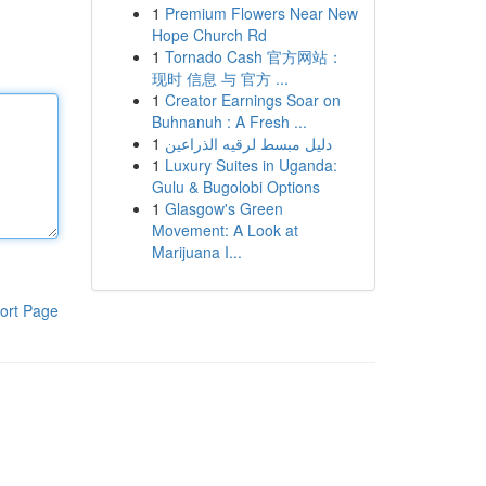
1
Premium Flowers Near New
Hope Church Rd
1
Tornado Cash 官方网站：
现时 信息 与 官方 ...
1
Creator Earnings Soar on
Buhnanuh : A Fresh ...
1
دليل مبسط لرقيه الذراعين
1
Luxury Suites in Uganda:
Gulu & Bugolobi Options
1
Glasgow's Green
Movement: A Look at
Marijuana I...
ort Page