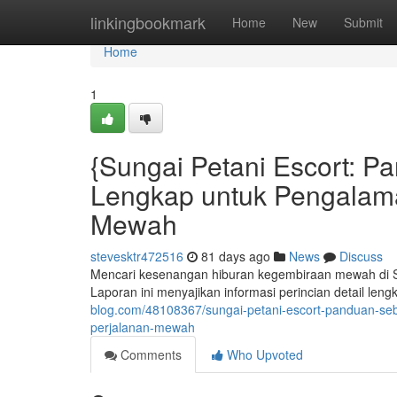
Home
linkingbookmark
Home
New
Submit
Home
1
{Sungai Petani Escort: 
Lengkap untuk Pengalam
Mewah
stevesktr472516
81 days ago
News
Discuss
Mencari kesenangan hiburan kegembiraan mewah di Su
Laporan ini menyajikan informasi perincian detail l
blog.com/48108367/sungai-petani-escort-panduan-s
perjalanan-mewah
Comments
Who Upvoted