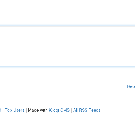
Rep
d
|
Top Users
| Made with
Kliqqi CMS
|
All RSS Feeds