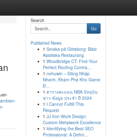
Search
Go
Published News
1
Smaka på Göteborg: Bäst
Asiatiska Restaurang
1
Woodbridge CT: Find Your
an
Perfect Roofing Contra...
1
nohuwin – Đăng Nhập
Nhanh, Khám Phá Kho Game
Đ...
1
ตารางคะแนน NBA ปัจจุบัน:
duan
ข่าว ข้อมูล ประจำ ปี 2024
.ambien-
1
I Cannot Fulfill This
n-
Request
1
JJ Iron Work Design:
Custom Metalwork Excellence
1
Identifying the Best SEO
Professional: A Defini...