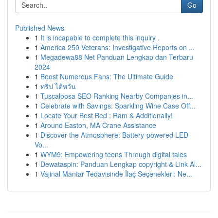
Go
Published News
1
It is incapable to complete this inquiry .
1
America 250 Veterans: Investigative Reports on ...
1
Megadewa88 Net Panduan Lengkap dan Terbaru
2024
1
Boost Numerous Fans: The Ultimate Guide
1
ทริป ไต้หวัน
1
Tuscaloosa SEO Ranking Nearby Companies in...
1
Celebrate with Savings: Sparkling Wine Case Off...
1
Locate Your Best Bed : Ram & Additionally!
1
Around Easton, MA Crane Assistance
1
Discover the Atmosphere: Battery-powered LED
Vo...
1
WYM9: Empowering teens Through digital tales
1
Dewataspin: Panduan Lengkap copyright & Link Al...
1
Vajinal Mantar Tedavisinde İlaç Seçenekleri: Ne...