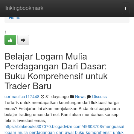
Home
linkingbookmark
Togg
navi
Home
1
Belajar Logam Mulia
Perdagangan Dari Dasar:
Buku Komprehensif untuk
Trader Baru
cormacffca117448
81 days ago
News
Discuss
Tertarik untuk mendapatkan keuntungan dari fluktuasi harga
emas? Pelajaran ini akan menjelaskan Anda rinci bagaimana
belajar trading emas dari nol. Kami akan membahas konsep
teknis investasi emas,
https://blakeouks307070.blogadvize.com/49603708/menguasai-
logam-mulia-perdagangan-dari-awal-buku-komprehensif-untuk-