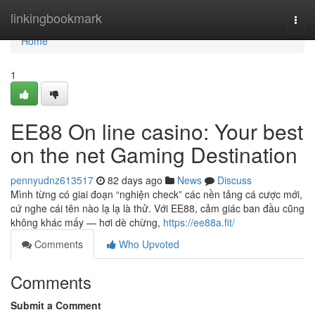
Home
linkingbookmark
Togg
navi
Home
1
EE88 On line casino: Your best
on the net Gaming Destination
pennyudnz613517
82 days ago
News
Discuss
Mình từng có giai đoạn “nghiện check” các nền tảng cá cược mới,
cứ nghe cái tên nào lạ lạ là thử. Với EE88, cảm giác ban đầu cũng
không khác mấy — hơi dè chừng,
https://ee88a.fit/
Comments
Who Upvoted
Comments
Submit a Comment