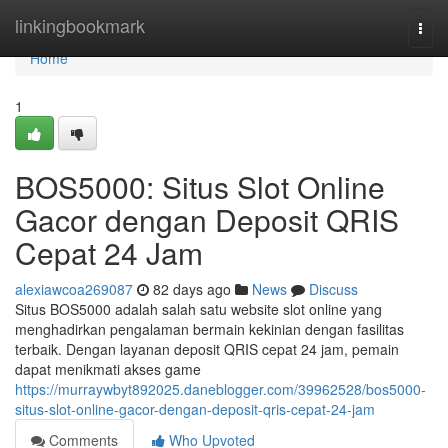
Home
linkingbookmark
Togg
navi
Home
1
BOS5000: Situs Slot Online
Gacor dengan Deposit QRIS
Cepat 24 Jam
alexiawcoa269087
82 days ago
News
Discuss
Situs BOS5000 adalah salah satu website slot online yang
menghadirkan pengalaman bermain kekinian dengan fasilitas
terbaik. Dengan layanan deposit QRIS cepat 24 jam, pemain
dapat menikmati akses game
https://murraywbyt892025.daneblogger.com/39962528/bos5000-
situs-slot-online-gacor-dengan-deposit-qris-cepat-24-jam
Comments
Who Upvoted