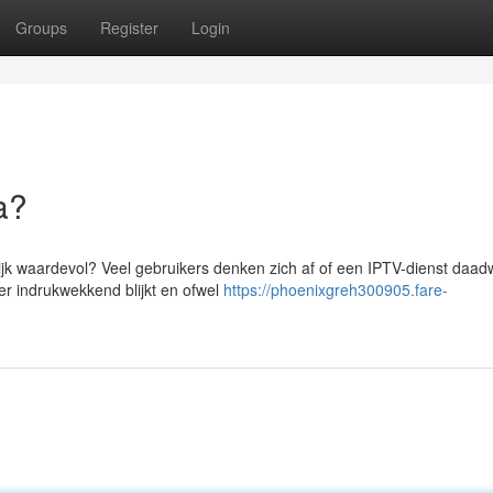
Groups
Register
Login
a?
lijk waardevol? Veel gebruikers denken zich af of een IPTV-dienst daadw
er indrukwekkend blijkt en ofwel
https://phoenixgreh300905.fare-