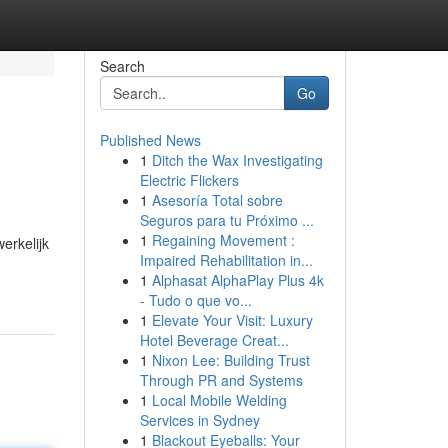
Search
Go
Published News
1
Ditch the Wax Investigating
Electric Flickers
1
Asesoría Total sobre
Seguros para tu Próximo ...
1
Regaining Movement :
erkelijk
Impaired Rehabilitation in...
1
Alphasat AlphaPlay Plus 4k
- Tudo o que vo...
1
Elevate Your Visit: Luxury
Hotel Beverage Creat...
1
Nixon Lee: Building Trust
Through PR and Systems
1
Local Mobile Welding
Services in Sydney
1
Blackout Eyeballs: Your