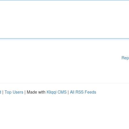
Rep
d
|
Top Users
| Made with
Kliqqi CMS
|
All RSS Feeds