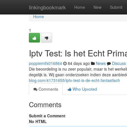
Home
linkingbookmark
Home
New
Submit
Home
1
Iptv Test: Is het Echt Prim
poppiemifx016864
84 days ago
News
Discuss
Die beoordeling is nu zeer populair, maar is het werke
degelijk is. Wij gaan onderzoeken indien deze aanbied
blog.com/41731655/iptv-test-is-de-echt-fantastisch
Comments
Who Upvoted
Comments
Submit a Comment
No HTML