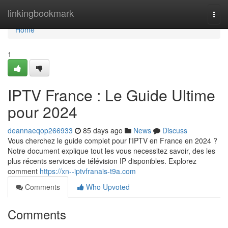
Home
linkingbookmark
Togg
navi
Home
1
IPTV France : Le Guide Ultime
pour 2024
deannaeqop266933
85 days ago
News
Discuss
Vous cherchez le guide complet pour l'IPTV en France en 2024 ?
Notre document explique tout les vous necessitez savoir, des les
plus récents services de télévision IP disponibles. Explorez
comment
https://xn--iptvfranais-t9a.com
Comments
Who Upvoted
Comments