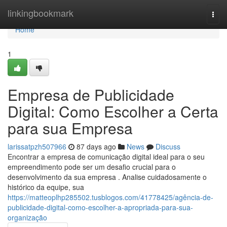
Home
linkingbookmark
Togg
navi
Home
1
Empresa de Publicidade
Digital: Como Escolher a Certa
para sua Empresa
larissatpzh507966
87 days ago
News
Discuss
Encontrar a empresa de comunicação digital ideal para o seu
empreendimento pode ser um desafio crucial para o
desenvolvimento da sua empresa . Analise cuidadosamente o
histórico da equipe, sua
https://matteoplhp285502.tusblogos.com/41778425/agência-de-
publicidade-digital-como-escolher-a-apropriada-para-sua-
organização