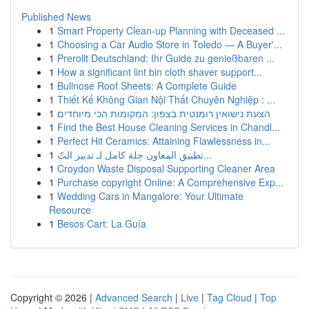
Published News
1
Smart Property Clean-up Planning with Deceased ...
1
Choosing a Car Audio Store in Toledo — A Buyer'...
1
Prerollt Deutschland: Ihr Guide zu genießbaren ...
1
How a significant lint bin cloth shaver support...
1
Bullnose Roof Sheets: A Complete Guide
1
Thiết Kế Không Gian Nội Thất Chuyên Nghiệp : ...
1
הצעת נישואין רומנטית בצפון: המקומות הכי מיוחדים
1
Find the Best House Cleaning Services in Chandl...
1
Perfect Hit Ceramics: Attaining Flawlessness in...
1
تطبيق المعاون حِلة كامل لـ تدبير التّ...
1
Croydon Waste Disposal Supporting Cleaner Area
1
Purchase copyright Online: A Comprehensive Exp...
1
Wedding Cars in Mangalore: Your Ultimate
Resource
1
Besos Cart: La Guía
Copyright © 2026 |
Advanced Search
|
Live
|
Tag Cloud
|
Top