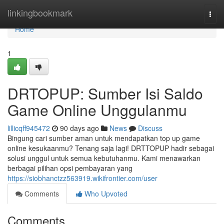
Home
linkingbookmark
Togg
navi
Home
1
DRTOPUP: Sumber Isi Saldo
Game Online Unggulanmu
lillicqff945472
90 days ago
News
Discuss
Bingung cari sumber aman untuk mendapatkan top up game
online kesukaanmu? Tenang saja lagi! DRTTOPUP hadir sebagai
solusi unggul untuk semua kebutuhanmu. Kami menawarkan
berbagai pilihan opsi pembayaran yang
https://siobhanctzz563919.wikifrontier.com/user
Comments
Who Upvoted
Comments