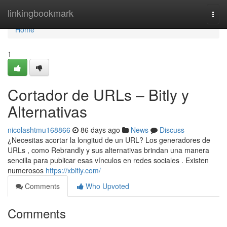
Home
linkingbookmark
Togg
navi
Home
1
Cortador de URLs – Bitly y
Alternativas
nicolashtmu168866
86 days ago
News
Discuss
¿Necesitas acortar la longitud de un URL? Los generadores de
URLs , como Rebrandly y sus alternativas brindan una manera
sencilla para publicar esas vínculos en redes sociales . Existen
numerosos
https://xbitly.com/
Comments
Who Upvoted
Comments