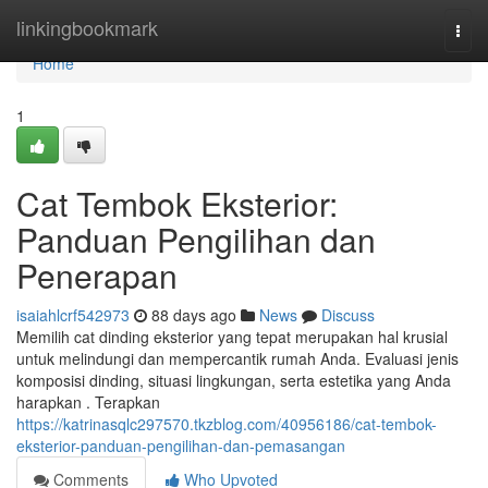
Home
linkingbookmark
Togg
navi
Home
1
Cat Tembok Eksterior:
Panduan Pengilihan dan
Penerapan
isaiahlcrf542973
88 days ago
News
Discuss
Memilih cat dinding eksterior yang tepat merupakan hal krusial
untuk melindungi dan mempercantik rumah Anda. Evaluasi jenis
komposisi dinding, situasi lingkungan, serta estetika yang Anda
harapkan . Terapkan
https://katrinasqlc297570.tkzblog.com/40956186/cat-tembok-
eksterior-panduan-pengilihan-dan-pemasangan
Comments
Who Upvoted