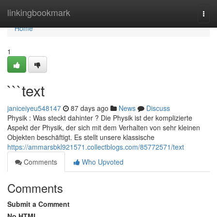
Home
linkingbookmark
Togg
navi
Home
1
```text
janiceiyeu548147
87 days ago
News
Discuss
Physik : Was steckt dahinter ? Die Physik ist der komplizierte
Aspekt der Physik, der sich mit dem Verhalten von sehr kleinen
Objekten beschäftigt. Es stellt unsere klassische
https://ammarsbkl921571.collectblogs.com/85772571/text
Comments
Who Upvoted
Comments
Submit a Comment
No HTML