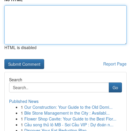
HTML is disabled
Report Page
Search
Go
Published News
1
Our Construction: Your Guide to the Old Domi...
1
Bile Stone Management in the City : Availabl...
1
Flower Shop Cavite: Your Guide to the Best Flor...
1
Cầu song thủ lô MB - Soi Cầu VIP : Dự đoán n...
1
Discover Your Fat Reduction Plan