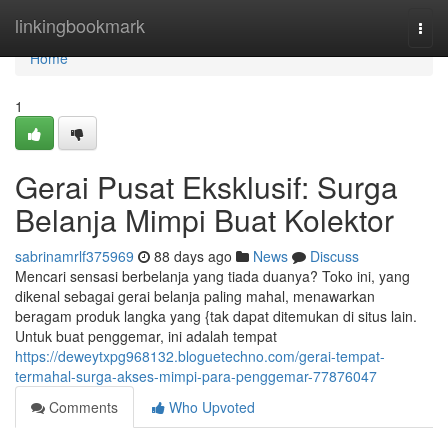
Home
linkingbookmark
Togg
navi
Home
1
Gerai Pusat Eksklusif: Surga
Belanja Mimpi Buat Kolektor
sabrinamrlf375969
88 days ago
News
Discuss
Mencari sensasi berbelanja yang tiada duanya? Toko ini, yang
dikenal sebagai gerai belanja paling mahal, menawarkan
beragam produk langka yang {tak dapat ditemukan di situs lain.
Untuk buat penggemar, ini adalah tempat
https://deweytxpg968132.bloguetechno.com/gerai-tempat-
termahal-surga-akses-mimpi-para-penggemar-77876047
Comments
Who Upvoted