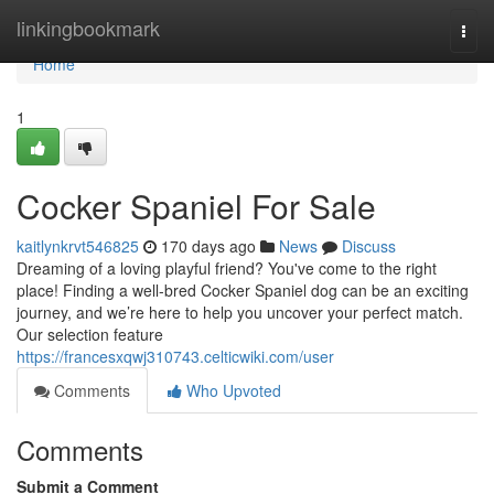
Home
linkingbookmark
Togg
navi
Home
1
Cocker Spaniel For Sale
kaitlynkrvt546825
170 days ago
News
Discuss
Dreaming of a loving playful friend? You've come to the right
place! Finding a well-bred Cocker Spaniel dog can be an exciting
journey, and we’re here to help you uncover your perfect match.
Our selection feature
https://francesxqwj310743.celticwiki.com/user
Comments
Who Upvoted
Comments
Submit a Comment