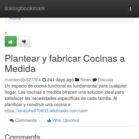
Home
linkingbookmark
Togg
navi
Home
1
Plantear y fabricar Cocinas a
Medida
mariamqijx327304
241 days ago
News
Discuss
Un espacio de cocina funcional es fundamental para cualquier
hogar. Las cocinas a medida ofrecen una solución ideal para
satisfacer las necesidades específicas de cada familia. Al
planificar y construir una cocina a
https://laraiuhs870603.wikiinside.com/user
Comments
Who Upvoted
Comments