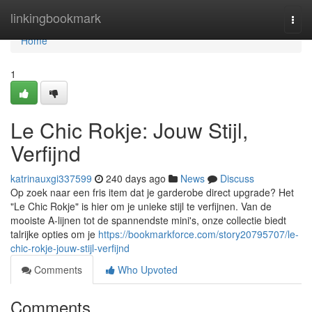
Home
linkingbookmark
Togg
navi
Home
1
Le Chic Rokje: Jouw Stijl,
Verfijnd
katrinauxgi337599
240 days ago
News
Discuss
Op zoek naar een fris item dat je garderobe direct upgrade? Het
"Le Chic Rokje" is hier om je unieke stijl te verfijnen. Van de
mooiste A-lijnen tot de spannendste mini's, onze collectie biedt
talrijke opties om je
https://bookmarkforce.com/story20795707/le-
chic-rokje-jouw-stijl-verfijnd
Comments
Who Upvoted
Comments