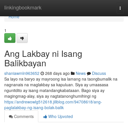
Home
linkingbookmark
Togg
navi
Home
1
Ang Lakbay ni Isang
Balikbayan
shaniawmln963652
268 days ago
News
Discuss
Sa layo na baryo ay mayroong isa lamang na taongbumalik na
nagnanais na maglakbay sa kapuluan. Siya ay umaasasa
ngunitdito ay isang matandangkabataaan. Bago siya ay
magingmag-alay, siya ay nagtatanonghumihingi ng
https://andrewowlg512618.jiliblog.com/94708618/ang-
paglalakbay-ng-isang-bolak-balik
Comments
Who Upvoted