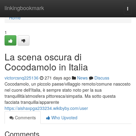
Home
linkingbookmark
Togg
navi
Home
1
La scena oscura di
Cocodamolo in Italia
victorcsnq225136
271 days ago
News
Discuss
Cocodamolo, un piccolo paese/villaggio remoto/comune nascosto
nel cuore dell'Italia, è sempre stato noto per la sua
tranquillità/atmosfera pittoresca/simpatia. Ma sotto questa
facciata tranquilla/apparente
https://aishaxpga233234.wikibyby.com/user
Comments
Who Upvoted
Comments